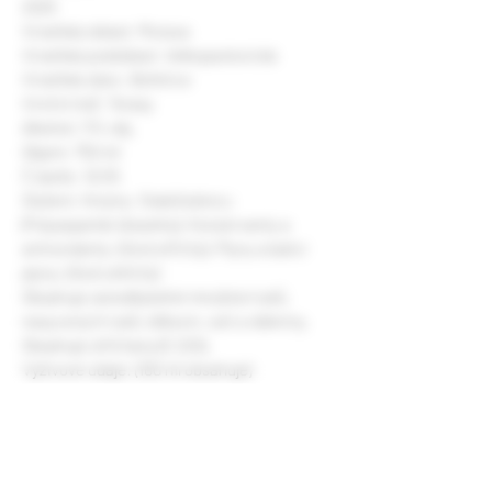
2025
Vinařská oblast: Morava
Vinařská podoblast: Velkopavlovická
Vinařská obec: Bořetice
Viniční trať: Terasy
Alkohol: 11% obj.
Objem: 750 ml
Č.šarže: 12/25
Složení: Hrozny; Stabilizátory: 
(Polyaspartát draselný); Konzervanty a 
antioxidanty: (Oxid siřičitý); Plyny a balicí 
plyny: (Oxid uhličitý)
Obsahuje zanedbatelné množství tuků, 
nasycených tuků, bílkovin, soli a vlákniny.
Obsahuje siřičitany (E 220).
Výživové údaje: (100 ml obsahuje)
Energetická hodnota:
295 kJ/70 kcal
Sacharidy:
2.4 g
z toho cukry: