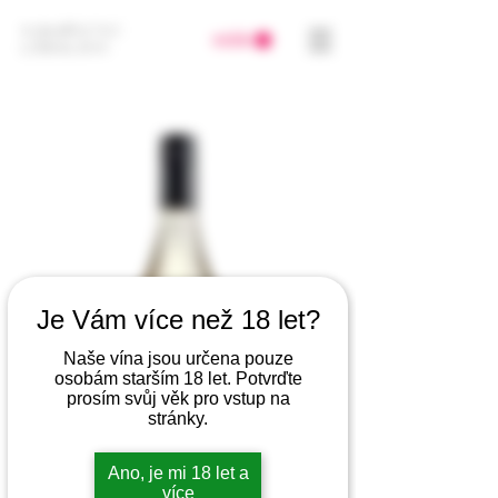
VINAŘSTVÍ
KOŠÍK
LŮBALOVI
Je Vám více než 18 let?
Naše vína jsou určena pouze
osobám starším 18 let. Potvrďte
prosím svůj věk pro vstup na
stránky.
Ano, je mi 18 let a
více