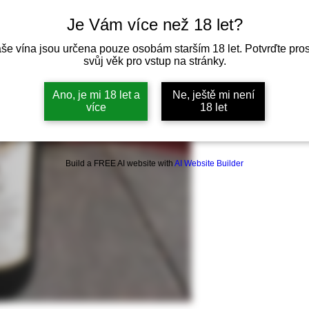
Je Vám více než 18 let?
še vína jsou určena pouze osobám starším 18 let. Potvrďte pro
svůj věk pro vstup na stránky.
Ano, je mi 18 let a
Ne, ještě mi není
více
18 let
Build a FREE AI website with
AI Website Builder